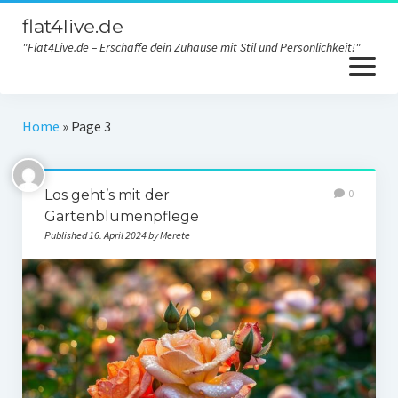
flat4live.de
"Flat4Live.de – Erschaffe dein Zuhause mit Stil und Persönlichkeit!"
open
menu
Home
Home
»
Page 3
Haus Dekoration
Los geht’s mit der
0
DIY
Gartenblumenpflege
Möbel
Published 16. April 2024 by Merete
Innere
Design
Contact
Privacy