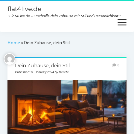
flat4live.de
"Flat4Live.de – Erschaffe dein Zuhause mit Stil und Persönlichkeit!"
open
menu
Home
Home
»
Dein Zuhause, dein Stil
Haus Dekoration
Dein Zuhause, dein Stil
0
DIY
Published 31. January 2024 by Merete
Möbel
Innere
Design
Contact
Privacy